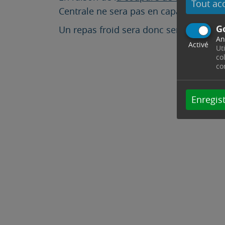
Tout ac
Centrale ne sera pas en capacité de pré
G
Un repas froid sera donc servi aux enfa
An
Activé
Ut
co
co
Enregist