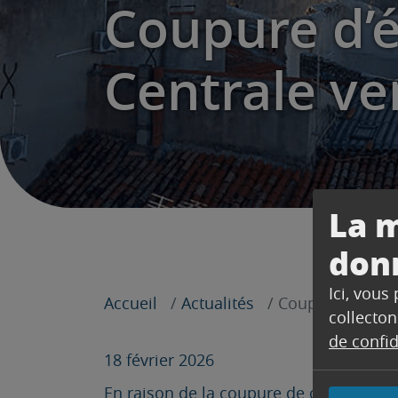
Coupure d’él
Centrale ve
La m
don
Ici, vous
Accueil
Actualités
Coupure d’électr
collecton
de confid
18 février 2026
En raison de l
a coupure de courant