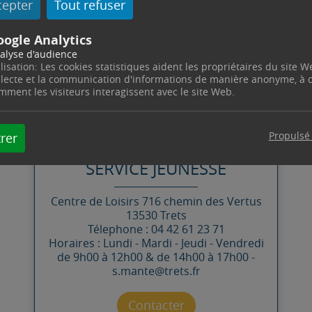
cepter
Tout refuser
parer un repas chaud pour le Centre de Loisirs.
oogle Analytics
nts.
alyse d'audience
ilisation: Les cookies statistiques aident les propriétaires du site W
llecte et la communication d'informations de manière anonyme, à
mment les visiteurs interagissent avec le site Web.
CONTACT
Propulsé
rer
SERVICE JEUNESSE
Centre de Loisirs
716 chemin des Vertus
13530
Trets
Télephone : 04 42 61 23 71
Horaires : Lundi - Mardi - Jeudi - Vendredi
de 9h00 à 12h00 & de 14h00 à 17h00 -
s.mante@trets.fr
Contacter par mail
Contacter