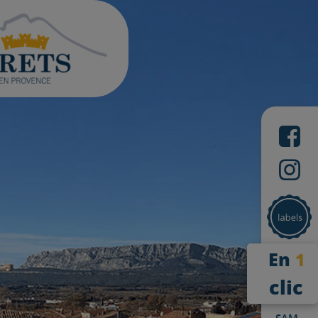
En
1
clic