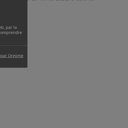
eb, par la
 comprendre
 par Orejime