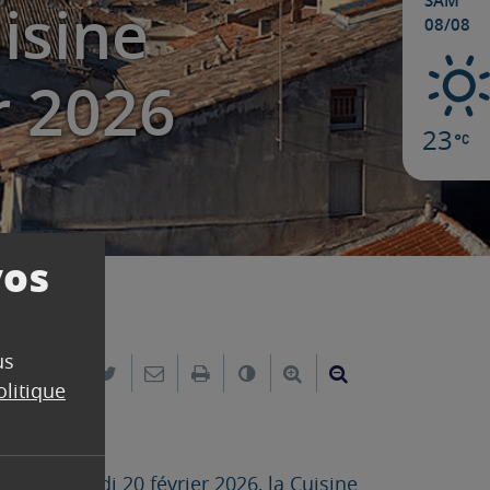
SAM
uisine
08/08
r 2026
23
vos
us
Partager sur Facebook
Partager sur Twitter
Envoyer par e-mail
Imprimer
Changer le contraste
Agrandir le texte
Réduire le text
olitique
du vendredi 20 février 2026, la Cuisine