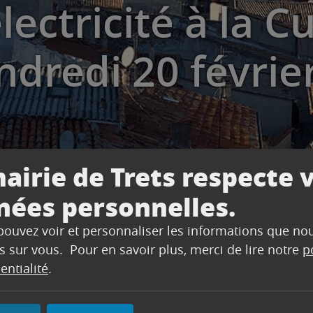
ectricité à la C
ndredi 20 févrie
airie de Trets respecte 
nées personnelles.
 pouvez voir et personnaliser les informations que no
icité à la Cuisine Centrale vendredi 20 février 2026
s sur vous. Pour en savoir plus, merci de lire notre
p
entialité
.
qui va impacter le chemin des Vertus toute la matinée 