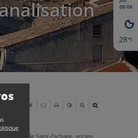
JEU
analisation
06/08
28
vos
Partager sur Facebook
Partager sur Twitter
Envoyer par e-mail
Imprimer
Changer le contraste
Agrandir le texte
Réduire le text
us
olitique
ne, avenue de Saint-Zacharie, ancien