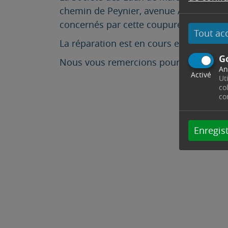
chemin de Peynier, avenue Aristide Bria
concernés par cette coupure.
Tout ac
La réparation est en cours et le rétabl
G
Nous vous remercions pour votre com
An
Activé
Ut
co
co
Enregist