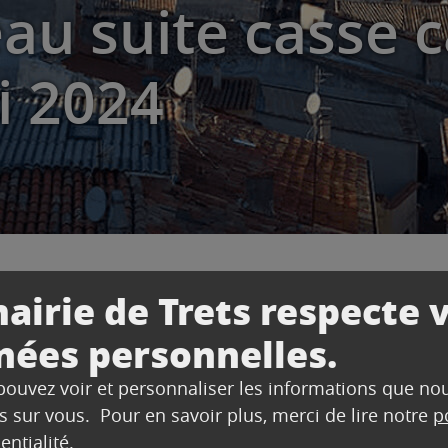
au suite casse c
i 2024
airie de Trets respecte 
nées personnelles.
uite casse canalisation jeudi 30 mai 2024
 pouvez voir et personnaliser les informations que no
s sur vous. Pour en savoir plus, merci de lire notre
p
informe d’une coupure d’eau ce jour avenue de Graffi
entialité
.