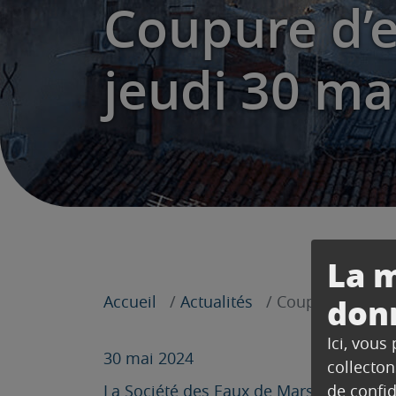
Coupure d’e
jeudi 30 ma
La m
don
Accueil
Actualités
Coupure d’eau s
Ici, vous
30 mai 2024
collecton
La Société des Eaux de Marseille nous 
de confid