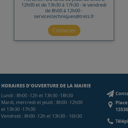
12h00 et de 13h30 à 17h30 - le vendredi
de 8h00 à 12h00 -
servicestechniques@trets.fr
Contacter par mail
Contacter
HORAIRES D'OUVERTURE DE LA MAIRIE
Conta
Lundi : 8h00 -12h et 13h30 -18h30
Mardi, mercredi et jeudi : 8h00 -12h00
Place
et 13h30 -17h30
13530
Vendredi : 8h00 -12h et 13h30 - 16h30
Télép