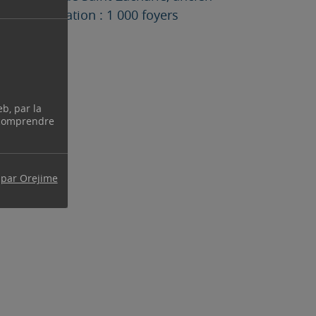
 de canalisation : 1 000 foyers
eb, par la
 comprendre
 par Orejime