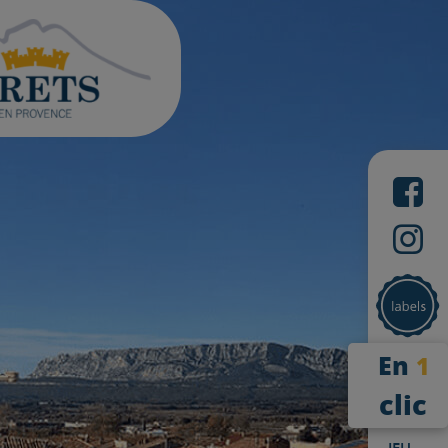
En
1
clic