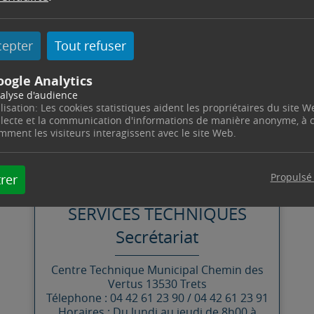
nd et partie haute du centre-ancien suite à une casse
cepter
Tout refuser
issement est annoncé aux alentours de 17h.
oogle Analytics
préhension.
alyse d'audience
ilisation: Les cookies statistiques aident les propriétaires du site W
llecte et la communication d'informations de manière anonyme, à
mment les visiteurs interagissent avec le site Web.
CONTACT
Propulsé
rer
SERVICES TECHNIQUES
Secrétariat
Centre Technique Municipal
Chemin des
Vertus
13530
Trets
Télephone : 04 42 61 23 90 / 04 42 61 23 91
Horaires : Du lundi au jeudi de 8h00 à