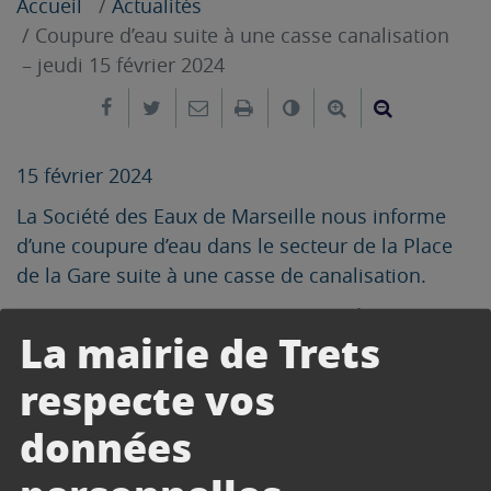
Accueil
Actualités
Coupure d’eau suite à une casse canalisation
– jeudi 15 février 2024
Partager sur Facebook
Partager sur Twitter
Envoyer par e-mail
Imprimer
Changer le contrast
Agrandir le tex
Réduire le
15 février 2024
La Société des Eaux de Marseille nous informe
d’une coupure d’eau dans le secteur de la Place
de la Gare suite à une casse de canalisation.
Une intervention est en cours pour réparation et
La mairie de Trets
rétablissement du réseau.
respecte vos
données
CONTACT