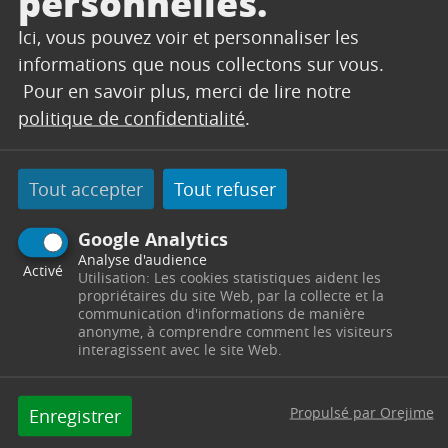
personnelles.
Ici, vous pouvez voir et personnaliser les
SERVICES TECHNIQUES
informations que nous collectons sur vous.
Secrétariat
Pour en savoir plus, merci de lire notre
politique de confidentialité
.
Centre Technique Municipal
Chemin des Vertus
13530
Trets
Télephone : 04 42 61 23 90 / 04 42 61 23 91
Tout accepter
Tout refuser
Horaires : Du lundi au jeudi de 8h00 à 12h00 et de
13h30 à 17h30 - le vendredi de 8h00 à 12h00 -
servicestechniques@trets.fr
Google Analytics
Analyse d'audience
Activé
Contacter par mail
Contacter
Utilisation: Les cookies statistiques aident les
propriétaires du site Web, par la collecte et la
communication d'informations de manière
anonyme, à comprendre comment les visiteurs
interagissent avec le site Web.
Propulsé par Orejime
Enregistrer