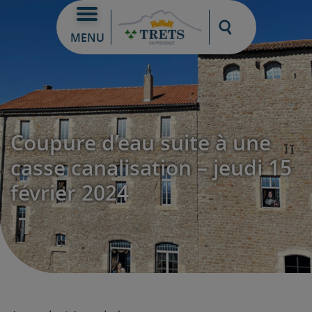
Moteur de re
MENU
Coupure d’eau suite à une
casse canalisation – jeudi 15
février 2024