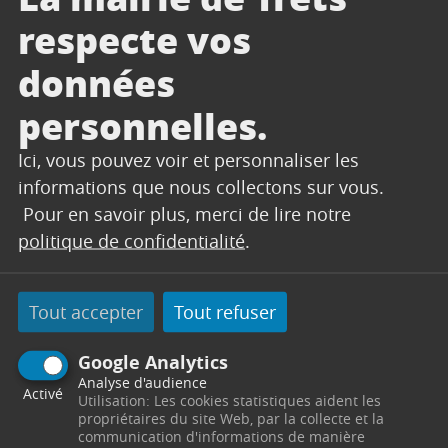
AV DE GARDANNE
respecte vos
AV RENE CASSIN
données
Les Bornes et Poteaux Incendie de ces rues
ne seront également plus alimentés.
personnelles.
Ici, vous pouvez voir et personnaliser les
informations que nous collectons sur vous.
Pour en savoir plus, merci de lire notre
CONTACT
politique de confidentialité
.
SERVICES TECHNIQUES
Tout accepter
Tout refuser
Secrétariat
Google Analytics
Centre Technique Municipal
Chemin des Vertus
Analyse d'audience
Activé
13530
Trets
Utilisation: Les cookies statistiques aident les
Télephone : 04 42 61 23 90 / 04 42 61 23 91
propriétaires du site Web, par la collecte et la
Horaires : Du lundi au jeudi de 8h00 à 12h00 et de
communication d'informations de manière