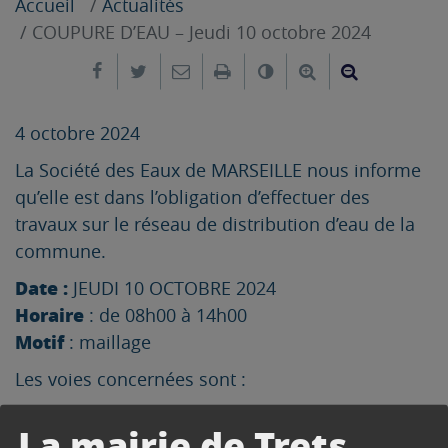
Accueil
Actualités
COUPURE D’EAU – Jeudi 10 octobre 2024
Partager sur Facebook
Partager sur Twitter
Envoyer par e-mail
Imprimer
Changer le contrast
Agrandir le tex
Réduire le
4 octobre 2024
La Société des Eaux de MARSEILLE nous informe
qu’elle est dans l’obligation d’effectuer des
travaux sur le réseau de distribution d’eau de la
commune.
Date :
JEUDI 10 OCTOBRE 2024
Horaire
: de 08h00 à 14h00
Motif
: maillage
Les voies concernées sont :
RTE DE GARDANNE
La mairie de Trets
AV MIRABEAU