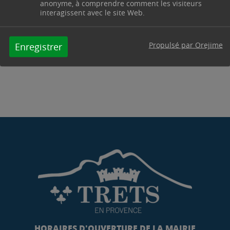
13h30 à 17h30 - le vendredi de 8h00 à 12h00 -
anonyme, à comprendre comment les visiteurs
interagissent avec le site Web.
servicestechniques@trets.fr
Contacter par mail
Contacter
Propulsé par Orejime
Enregistrer
HORAIRES D'OUVERTURE DE LA MAIRIE