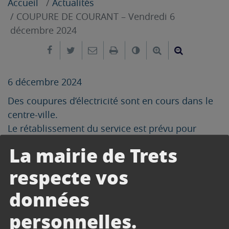
Accueil
Actualités
COUPURE DE COURANT – Vendredi 6
décembre 2024
Partager sur Facebook
Partager sur Twitter
Envoyer par e-mail
Imprimer
Changer le contrast
Agrandir le tex
Réduire le
6 décembre 2024
Des coupures d’électricité sont en cours dans le
centre-ville.
Le rétablissement du service est prévu pour
13h30.
La mairie de Trets
respecte vos
données
CONTACT
personnelles.