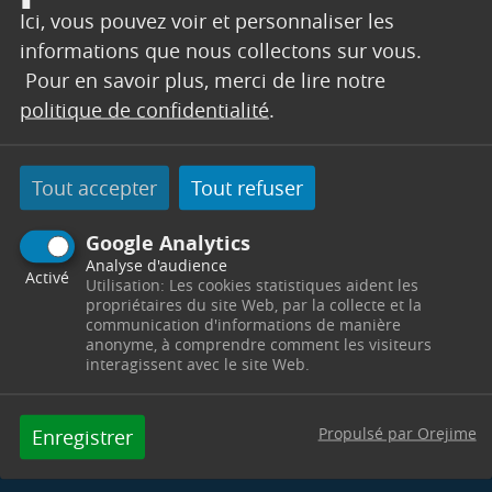
SERVICES TECHNIQUES
Ici, vous pouvez voir et personnaliser les
Secrétariat
informations que nous collectons sur vous.
Pour en savoir plus, merci de lire notre
Centre Technique Municipal
Chemin des Vertus
politique de confidentialité
.
13530
Trets
Télephone : 04 42 61 23 90 / 04 42 61 23 91
Horaires : Du lundi au jeudi de 8h00 à 12h00 et de
Tout accepter
Tout refuser
13h30 à 17h30 - le vendredi de 8h00 à 12h00 -
servicestechniques@trets.fr
Google Analytics
Contacter par mail
Contacter
Analyse d'audience
Activé
Utilisation: Les cookies statistiques aident les
propriétaires du site Web, par la collecte et la
communication d'informations de manière
anonyme, à comprendre comment les visiteurs
interagissent avec le site Web.
Propulsé par Orejime
Enregistrer