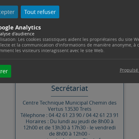
venir.
cepter
Tout refuser
t annoncée pour 13h30.
oogle Analytics
alyse d'audience
ilisation: Les cookies statistiques aident les propriétaires du site W
llecte et la communication d'informations de manière anonyme, à
mment les visiteurs interagissent avec le site Web.
CONTACT
Propulsé
rer
SERVICES TECHNIQUES
Secrétariat
Centre Technique Municipal
Chemin des
Vertus
13530
Trets
Télephone : 04 42 61 23 90 / 04 42 61 23 91
Horaires : Du lundi au jeudi de 8h00 à
12h00 et de 13h30 à 17h30 - le vendredi
de 8h00 à 12h00 -