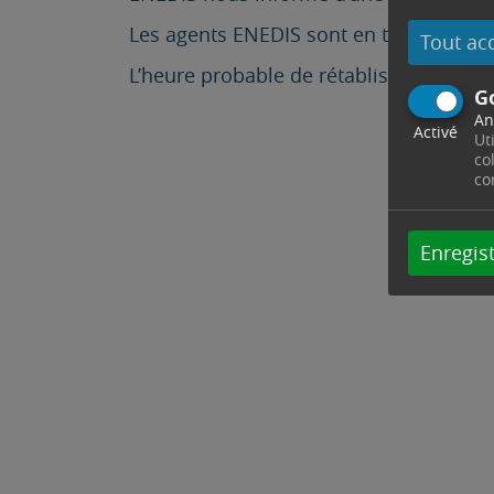
Les agents ENEDIS sont en train d’inter
Tout ac
L’heure probable de rétablissement es
G
An
Activé
Ut
co
co
Enregist