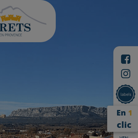
En
1
clic