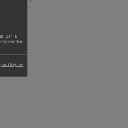
eb, par la
 comprendre
 par Orejime