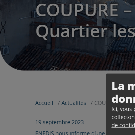
COUPURE – 
Quartier le
La m
don
Accueil
Actualités
COUPURE – Chem
Ici, vous
collecton
19 septembre 2023
de confid
ENEDIS nous informe d’une coupure d’él