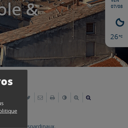
VEN
ole &
07/08
26
vos
Partager sur Facebook
Partager sur Twitter
Envoyer par e-mail
Imprimer
Changer le contraste
Agrandir le texte
Réduire le text
us
olitique
artier des Espardinaux.