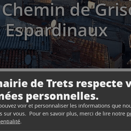
Chemin de Gris
s Espardinaux
airie de Trets respecte 
nées personnelles.
in de Grisole & Quartier les Espardinaux
 pouvez voir et personnaliser les informations que no
s sur vous. Pour en savoir plus, merci de lire notre
p
entialité
.
ectricité actuellement sur le chemin de Grisole et qu