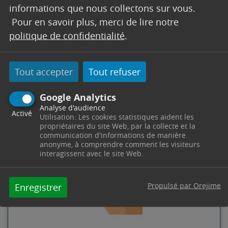
informations que nous collectons sur vous.
Pour en savoir plus, merci de lire notre
politique de confidentialité
.
Tout accepter
Tout refuser
CONSEIL MUNICIPAL DU 5 JUIN
Google Analytics
2026 – ORDRE DU JOUR
Analyse d'audience
Activé
Utilisation: Les cookies statistiques aident les
PDF
300 Ko
-
-
propriétaires du site Web, par la collecte et la
communication d'informations de manière
anonyme, à comprendre comment les visiteurs
interagissent avec le site Web.
Propulsé par Orejime
Enregistrer