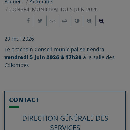
Accueil
Actualités
CONSEIL MUNICIPAL DU 5 JUIN 2026
Partager sur Facebook
Partager sur Twitter
Envoyer par e-mail
Imprimer
Changer le contrast
Agrandir le tex
Réduire le
29 mai 2026
Le prochain Conseil municipal se tiendra
vendredi 5 juin 2026 à 17h30
à la salle des
Colombes
CONTACT
DIRECTION GÉNÉRALE DES
SERVICES