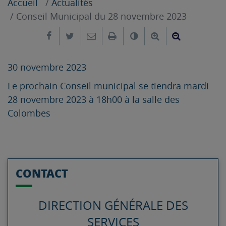
Accueil
Actualités
Conseil Municipal du 28 novembre 2023
Partager sur Facebook
Partager sur Twitter
Envoyer par e-mail
Imprimer
Changer le contrast
Agrandir le tex
Réduire le
30 novembre 2023
Le prochain Conseil municipal se tiendra mardi
28 novembre 2023 à 18h00 à la salle des
Colombes
CONTACT
DIRECTION GÉNÉRALE DES
SERVICES