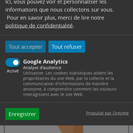
Ici, vous pouvez voir et personnaliser les
informations que nous collectons sur vous.
Pour en savoir plus, merci de lire notre
politique de confidentialité
.
Tout accepter
Tout refuser
CONSEIL MUNICIPAL DU 28
NOVEMBRE 2023 – ORDRE DU
Google Analytics
JOUR
Analyse d'audience
Activé
Utilisation: Les cookies statistiques aident les
propriétaires du site Web, par la collecte et la
PDF
204 Ko
-
-
communication d'informations de manière
anonyme, à comprendre comment les visiteurs
interagissent avec le site Web.
Propulsé par Orejime
Enregistrer