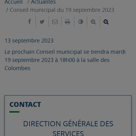
Accueil
Actualités
Conseil municipal du 19 septembre 2023
Partager sur Facebook
Partager sur Twitter
Envoyer par e-mail
Imprimer
Changer le contrast
Agrandir le tex
Réduire le
13 septembre 2023
Le prochain Conseil municipal se tiendra mardi
19 septembre 2023 à 18h00 à la salle des
Colombes
CONTACT
DIRECTION GÉNÉRALE DES
SERVICES