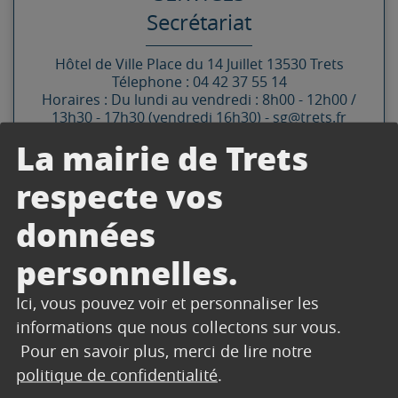
Secrétariat
Hôtel de Ville
Place du 14 Juillet
13530
Trets
Télephone : 04 42 37 55 14
Horaires : Du lundi au vendredi : 8h00 - 12h00 /
13h30 - 17h30 (vendredi 16h30) - sg@trets.fr
La mairie de Trets
Contacter par mail
Contacter
respecte vos
données
personnelles.
DOCUMENTS
Ici, vous pouvez voir et personnaliser les
informations que nous collectons sur vous.
CONSEIL MUNICIPAL DU 19
Pour en savoir plus, merci de lire notre
SEPTEMBRE 2023 – ORDRE DU
politique de confidentialité
.