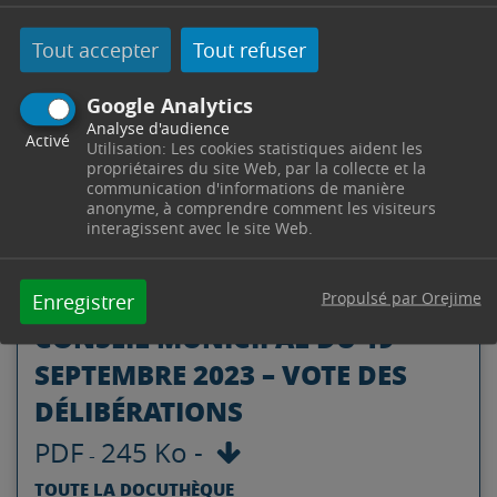
JOUR
PDF
258 Ko
-
Tout accepter
Tout refuser
-
Google Analytics
Analyse d'audience
Activé
Utilisation: Les cookies statistiques aident les
propriétaires du site Web, par la collecte et la
communication d'informations de manière
anonyme, à comprendre comment les visiteurs
interagissent avec le site Web.
Propulsé par Orejime
Enregistrer
CONSEIL MUNICIPAL DU 19
SEPTEMBRE 2023 – VOTE DES
DÉLIBÉRATIONS
PDF
245 Ko
-
-
TOUTE LA DOCUTHÈQUE