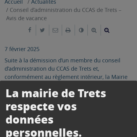
Accueil
Actualités
Conseil d’administration du CCAS de Trets –
Avis de vacance
Partager sur Facebook
Partager sur Twitter
Envoyer par e-mail
Imprimer
Changer le contrast
Agrandir le tex
Réduire le
7 février 2025
Suite à la démission d’un membre du conseil
d’administration du CCAS de Trets et,
conformément au règlement intérieur, la Mairie
communique ce jour l’avis de vacance ci-dessous
La mairie de Trets
Télécharger
respecte vos
données
CONTACT
personnelles.