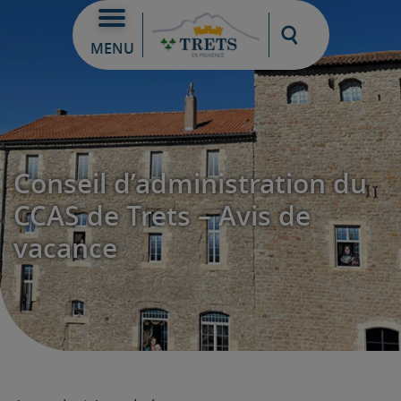
Moteur de re
MENU
Conseil d’administration du
CCAS de Trets – Avis de
vacance