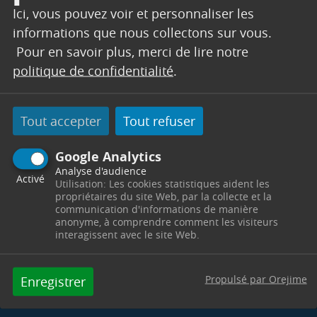
Ici, vous pouvez voir et personnaliser les
CENTRE COMMUNAL D'ACTION
informations que nous collectons sur vous.
SOCIALE
Pour en savoir plus, merci de lire notre
politique de confidentialité
.
Pôle Solidarité -
4 Cours Esquiros
13530
Trets
Télephone : 04 42 61 23 80
Horaires : Du lundi au vendredi de 8h30 à 12h00
Tout accepter
Tout refuser
sans RDV et de 13h30 à 17h00 sur RDV -
ccas@trets.fr
Google Analytics
Contacter par mail
Contacter
Analyse d'audience
Activé
Utilisation: Les cookies statistiques aident les
propriétaires du site Web, par la collecte et la
communication d'informations de manière
anonyme, à comprendre comment les visiteurs
interagissent avec le site Web.
Propulsé par Orejime
Enregistrer