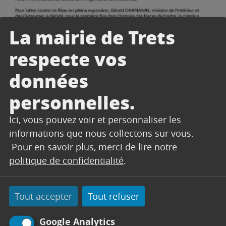
La mairie de Trets
respecte vos
données
Hausse de 30% des atteintes envers les
personnelles.
animaux domestiques entre 2016 et
2021
Ici, vous pouvez voir et personnaliser les
informations que nous collectons sur vous.
Article paru dans La Provence le 28 octobre
Pour en savoir plus, merci de lire notre
2022
politique de confidentialité
.
Tout accepter
Tout refuser
CONTACT
Google Analytics