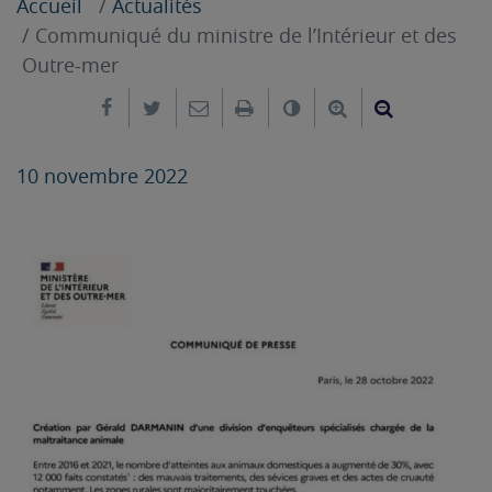
Accueil
Actualités
Communiqué du ministre de l’Intérieur et des
Outre-mer
Partager sur Facebook
Partager sur Twitter
Envoyer par e-mail
Imprimer
Changer le contrast
Agrandir le tex
Réduire le
10 novembre 2022