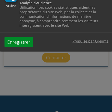
Analyse d'audience
Activé
ACCUEIL POLICE MUNICIPALE
Utilisation: Les cookies statistiques aident les
propriétaires du site Web, par la collecte et la
communication d'informations de manière
Poste de Police Municipale
23 Route de Pourrières
anonyme, à comprendre comment les visiteurs
13530
Trets
interagissent avec le site Web.
Télephone : 04 42 37 55 46
Horaires : Du lundi au vendredi : 8h00 - 12h00 /
13h30 - 17h30 (vendredi 16h30) -
Propulsé par Orejime
Enregistrer
police.municipale@trets.fr
Contacter par mail
Contacter