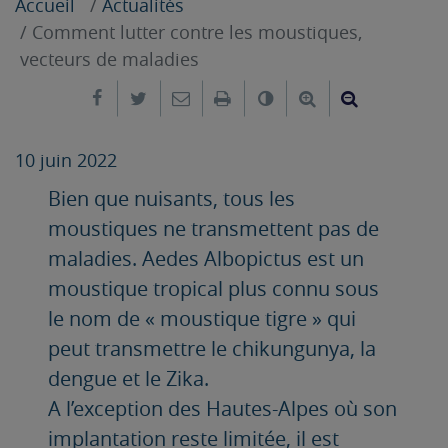
Accueil
Actualités
Comment lutter contre les moustiques,
vecteurs de maladies
Partager sur Facebook
Partager sur Twitter
Envoyer par e-mail
Imprimer
Changer le contrast
Agrandir le tex
Réduire le
10 juin 2022
Bien que nuisants, tous les
moustiques ne transmettent pas de
maladies. Aedes Albopictus est un
moustique tropical plus connu sous
le nom de « moustique tigre » qui
peut transmettre le chikungunya, la
dengue et le Zika.
A l’exception des Hautes-Alpes où son
implantation reste limitée, il est