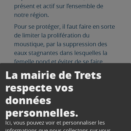
présent et actif sur l’ensemble de
notre région.
Pour se protéger, il faut faire en sorte
de limiter la prolifération du
moustique, par la suppression des
eaux stagnantes dans lesquelles la
femelle pond et éviter de se faire
piquer en portant des vêtements
La mairie de Trets
longs et amples et utiliser des
respecte vos
répulsifs.
données
Découvrez les bons gestes pour lutter
contre la prolifération des
personnelles.
moustiques :
Ici, vous pouvez voir et personnaliser les
https://www.paca.ars.sante.fr/media/
informations que nous collectons sur vous.