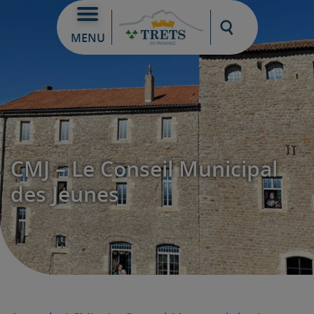
Moteur de re
MENU
CMJ – Le Conseil Municipal
des Jeunes