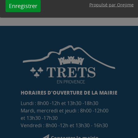
Propulsé par Orejime
Enregistrer
HORAIRES D'OUVERTURE DE LA MAIRIE
Lundi : 8h00 -12h et 13h30 -18h30
Mardi, mercredi et jeudi : 8h00 -12h00
et 13h30 -17h30
Vendredi : 8h00 -12h et 13h30 - 16h30