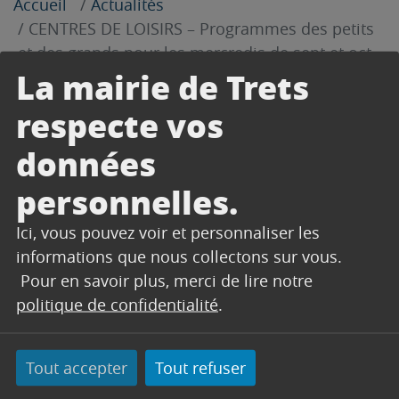
Accueil
Actualités
CENTRES DE LOISIRS – Programmes des petits
et des grands pour les mercredis de sept et oct
La mairie de Trets
2024
Partager sur Facebook
Partager sur Twitter
Envoyer par e-mail
Imprimer
Changer le contrast
Agrandir le tex
Réduire le
respecte vos
données
17 septembre 2024
personnelles.
Découvrez les programmes des 3-6 ans et des 6-
12 ans !
Ici, vous pouvez voir et personnaliser les
informations que nous collectons sur vous.
Télécharger
Télécharger
Pour en savoir plus, merci de lire notre
politique de confidentialité
.
Tout accepter
Tout refuser