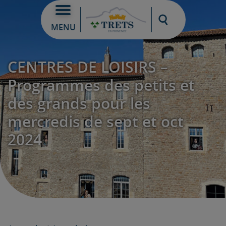
Moteur de re
MENU
CENTRES DE LOISIRS –
Programmes des petits et
des grands pour les
mercredis de sept et oct
2024