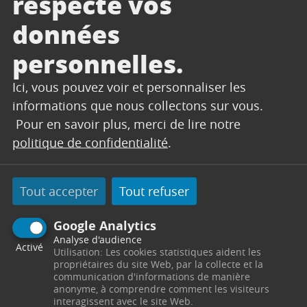
respecte vos
données
personnelles.
Ici, vous pouvez voir et personnaliser les
informations que nous collectons sur vous.
Pour en savoir plus, merci de lire notre
politique de confidentialité
.
CONTACT
Tout accepter
Tout refuser
PROTOCOLE
Google Analytics
Hôtel de Ville
Place du 14 Juillet
13530
Trets
Analyse d'audience
Activé
Utilisation: Les cookies statistiques aident les
Télephone : 04 42 37 55 15
propriétaires du site Web, par la collecte et la
Horaires : Du lundi au vendredi : 8h15 - 12h00 /
communication d'informations de manière
14h00 - 18h00 - protocole@trets.fr
anonyme, à comprendre comment les visiteurs
interagissent avec le site Web.