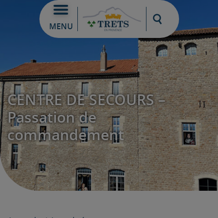
Moteur de re
MENU
CENTRE DE SECOURS –
Passation de
commandement