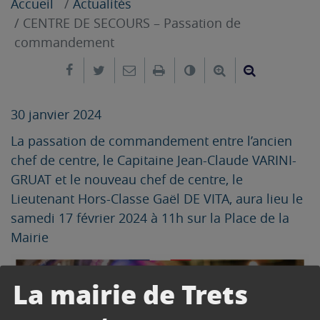
Accueil
Actualités
CENTRE DE SECOURS – Passation de
commandement
Partager sur Facebook
Partager sur Twitter
Envoyer par e-mail
Imprimer
Changer le contrast
Agrandir le tex
Réduire le
30 janvier 2024
La passation de commandement entre l’ancien
chef de centre, le Capitaine Jean-Claude VARINI-
GRUAT et le nouveau chef de centre, le
Lieutenant Hors-Classe Gaël DE VITA, aura lieu le
samedi 17 février 2024 à 11h sur la Place de la
Mairie
La mairie de Trets