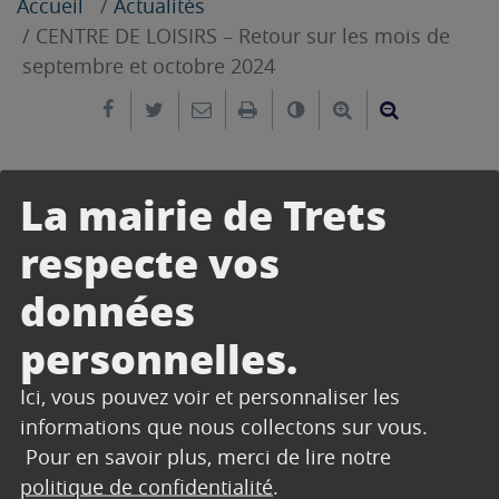
Accueil
Actualités
CENTRE DE LOISIRS – Retour sur les mois de
septembre et octobre 2024
Partager sur Facebook
Partager sur Twitter
Envoyer par e-mail
Imprimer
Changer le contrast
Agrandir le tex
Réduire le
19 décembre 2024
La mairie de Trets
Le service Jeunesse vous présente les bilans des
respecte vos
activités des petits Tretsois sur les dernier mois
et durant les vacances d’automne.
données
Télécharger
personnelles.
Ici, vous pouvez voir et personnaliser les
informations que nous collectons sur vous.
Télécharger
Pour en savoir plus, merci de lire notre
politique de confidentialité
.