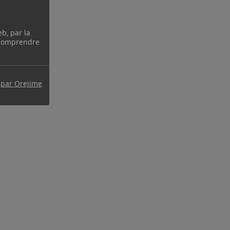
eb, par la
 comprendre
 par Orejime