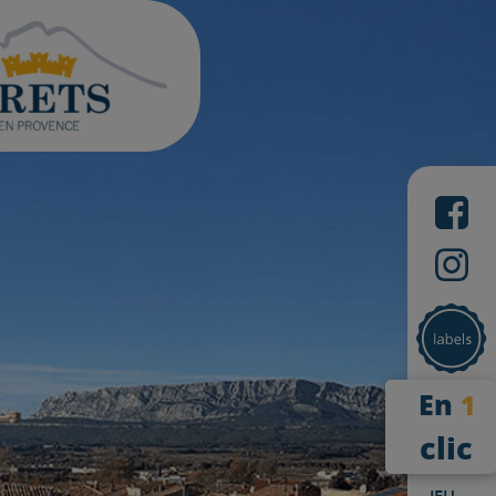
En
1
clic