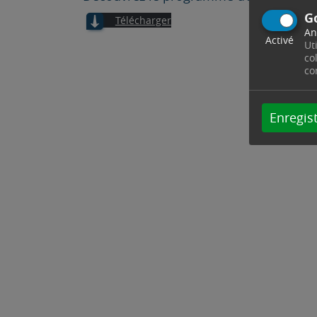
G
Télécharger
An
Activé
Ut
co
co
Enregist