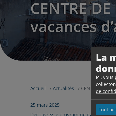
CENTRE DE 
vacances d’a
La m
don
Ici, vous
collecton
Accueil
Actualités
CENTRE DE LOISI
de confid
25 mars 2025
Tout ac
Découvrez le programme d’activités des