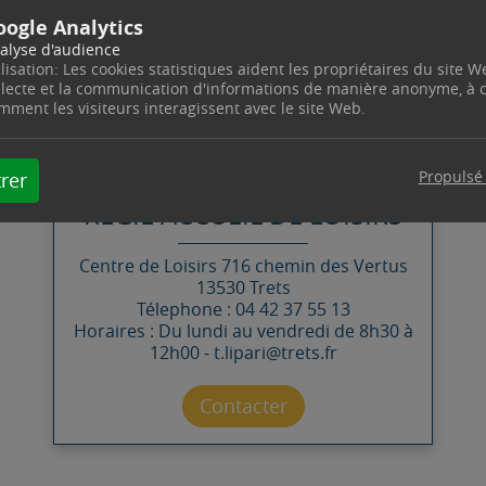
oogle Analytics
alyse d'audience
ilisation: Les cookies statistiques aident les propriétaires du site W
llecte et la communication d'informations de manière anonyme, à
mment les visiteurs interagissent avec le site Web.
CONTACT
Propulsé
rer
RÉGIE ACCUEIL DE LOISIRS
Centre de Loisirs
716 chemin des Vertus
13530
Trets
Télephone : 04 42 37 55 13
Horaires : Du lundi au vendredi de 8h30 à
12h00 - t.lipari@trets.fr
Contacter par mail
Contacter