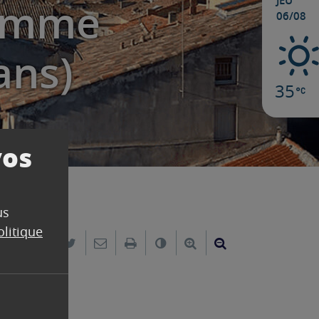
JEU
ramme
06/08
ans)
35
vos
us
olitique
Partager sur Facebook
Partager sur Twitter
Envoyer par e-mail
Imprimer
Changer le contraste
Agrandir le texte
Réduire le text