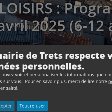
LOISIRS : Prog
vril 2025 (6-12 
airie de Trets respecte 
nées personnelles.
 pouvez voir et personnaliser les informations que no
s sur vous. Pour en savoir plus, merci de lire notre
p
RS : Programme vacances d’avril 2025 (6-12 ans)
entialité
.
cepter
Tout refuser
 6-12 ans pour les vacances d’avril 2025.