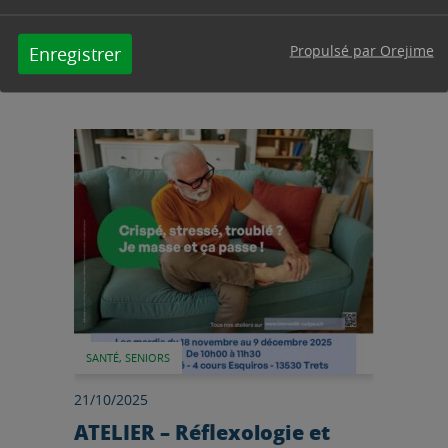
de ses nouveaux locaux les 7 et 8 mars
prochains ! La Maison Ellaé, c’est quoi ? C’est
le premier tiers-lieu...
Propulsé par Orejime
Enregistrer
Lire l'article
SANTÉ, SENIORS
21/10/2025
ATELIER – Réflexologie et