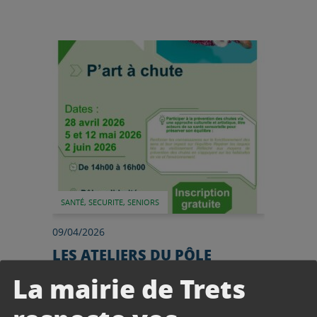
Lire l'article
SANTÉ, SECURITE, SENIORS
09/04/2026
LES ATELIERS DU PÔLE
SOLIDARITÉ – Prévention
La mairie de Trets
P’art à chute
Le Pôle Solidarité vous propose un nouvel