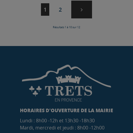
Page suivante
Navigation
Page
Page
1
2
des
pages
Résultats 1 à 10 sur 12
HORAIRES D'OUVERTURE DE LA MAIRIE
Lundi : 8h00 -12h et 13h30 -18h30
Mardi, mercredi et jeudi : 8h00 -12h00