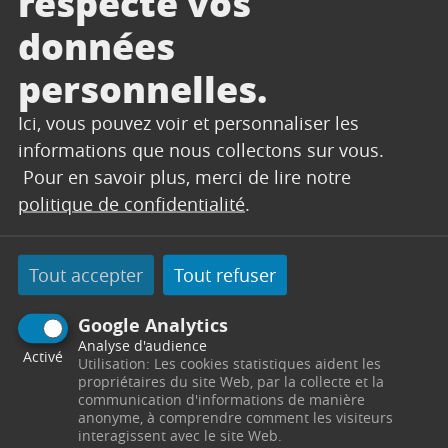
respecte vos
atelier de prévention
données
personnelles.
Lire l'article
Ici, vous pouvez voir et personnaliser les
informations que nous collectons sur vous.
Pour en savoir plus, merci de lire notre
politique de confidentialité
.
Tout accepter
Tout refuser
SANTÉ, SOLIDARITE
Google Analytics
Analyse d'audience
03/03/2026
Activé
Utilisation: Les cookies statistiques aident les
propriétaires du site Web, par la collecte et la
MAISON ELLAÉ –
communication d'informations de manière
Inauguration
anonyme, à comprendre comment les visiteurs
La Maison Ellaé vous invite à l’inauguration
interagissent avec le site Web.