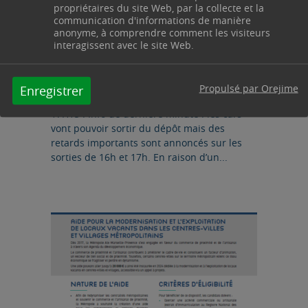
METROPOLE AIX-MARSEILLE-PROVENCE, MOBILITÉ /
propriétaires du site Web, par la collecte et la
TRANSPORT
communication d'informations de manière
anonyme, à comprendre comment les visiteurs
12/05/2025
interagissent avec le site Web.
PERTURBATIONS DANS LE
RAMASSAGE SCOLAIRE CE
Propulsé par Orejime
Enregistrer
LUNDI 12 MAI 2025
17H15 : Info de dernière minute : les cars
vont pouvoir sortir du dépôt mais des
retards importants sont annoncés sur les
sorties de 16h et 17h. En raison d’un...
Lire l'article