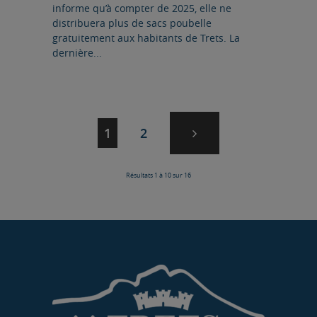
informe qu’à compter de 2025, elle ne
distribuera plus de sacs poubelle
gratuitement aux habitants de Trets. La
dernière...
Page suivante
Navigation
Page
Page
1
2
des
pages
Résultats 1 à 10 sur 16