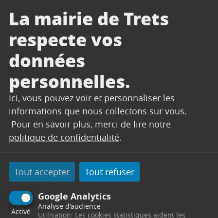
DÉCHÈTERIE
La mairie de Trets
INTERCOMMUNALE –
Changement du règlement au
respecte vos
1er juillet 2025
La Métropole Aix-Marseille-Provence unifie
données
les règles d’accès aux déchèteries pour
améliorer le service, valoriser les déchets et
personnelles.
garantir l’équité entre les...
Ici, vous pouvez voir et personnaliser les
informations que nous collectons sur vous.
Lire l'article
Pour en savoir plus, merci de lire notre
politique de confidentialité
.
Tout accepter
Tout refuser
Google Analytics
Analyse d'audience
Activé
Utilisation: Les cookies statistiques aident les