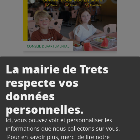
CONSEIL DEPARTEMENTAL
26/06/2023
La mairie de Trets
Plan Charlemagne 2017-2027
– Le Département cuisine
respecte vos
pour vos enfants
données
Depuis quelques années, le Département
des Bouches-du-Rhône met un point
personnelles.
d’honneur à permettre à chaque collégien
de consommer des repas sains, frais et
équilibrés....
Ici, vous pouvez voir et personnaliser les
informations que nous collectons sur vous.
Pour en savoir plus, merci de lire notre