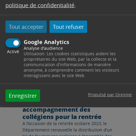
politique de confidentialité
.
Lire l'article
Tout accepter
Tout refuser
Google Analytics
Analyse d'audience
Activé
Utilisation: Les cookies statistiques aident les
propriétaires du site Web, par la collecte et la
communication d'informations de manière
anonyme, à comprendre comment les visiteurs
CONSEIL DEPARTEMENTAL
interagissent avec le site Web.
26/06/2023
En 2023, le Département
Propulsé par Orejime
Enregistrer
poursuit son
accompagnement des
collégiens pour la rentrée
A l’occasion de la rentrée scolaire 2023, le
Département renouvelle la distribution d’un