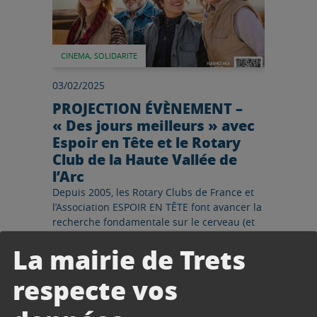
CINEMA, SOLIDARITE
03/02/2025
PROJECTION ÉVÈNEMENT –
« Des jours meilleurs » avec
Espoir en Tête et le Rotary
Club de la Haute Vallée de
l’Arc
Depuis 2005, les Rotary Clubs de France et
l’Association ESPOIR EN TÊTE font avancer la
recherche fondamentale sur le cerveau (et
les maladies telles Alzheimer, Parkinson,...
La mairie de Trets
respecte vos
Lire l'article