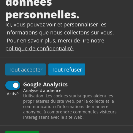
données
personnelles.
Ici, vous pouvez voir et personnaliser les
informations que nous collectons sur vous.
Pour en savoir plus, merci de lire notre
politique de confidentialité
.
CINEMA, Non classé
Tout accepter
Tout refuser
21/08/2024
Fermeture estivale du
Google Analytics
Cinéma Casino
Analyse d'audience
Activé
Le Cinéma Casino part en vacances du 2 au
Utilisation: Les cookies statistiques aident les
17 septembre 2024. Il n’y aura donc pas de
propriétaires du site Web, par la collecte et la
communication d'informations de manière
projection durant cette période.
anonyme, à comprendre comment les visiteurs
interagissent avec le site Web.