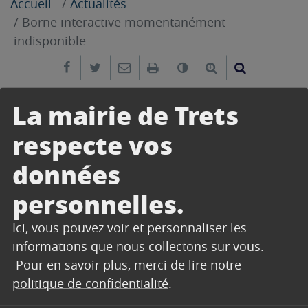
Accueil
Actualités
Borne interactive momentanément
indisponible
Partager sur Facebook
Partager sur Twitter
Envoyer par e-mail
Imprimer
Changer le contrast
Agrandir le tex
Réduire le
La mairie de Trets
9 juin 2023
La borne interactive devant l’Hôtel de Ville est
respecte vos
actuellement indisponible pour cause de
données
maintenance.
personnelles.
Vous pourrez à nouveau y accéder d’ici la
semaine prochaine.
Ici, vous pouvez voir et personnaliser les
Vous pouvez consulter l’affichage légal via le lien
informations que nous collectons sur vous.
suivant :
https://datahall.digilor-
Pour en savoir plus, merci de lire notre
apps.fr/web/#/documents/294
politique de confidentialité
.
Merci de votre compréhension