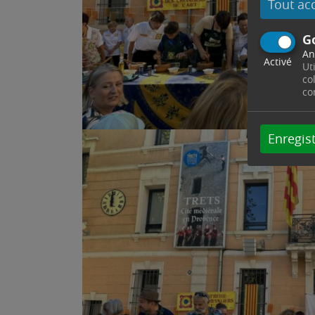
Tout ac
G
An
Activé
Ut
co
co
Enregist