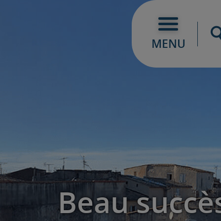
MENU
Beau succè