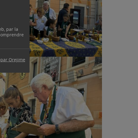
eb, par la
 comprendre
 par Orejime