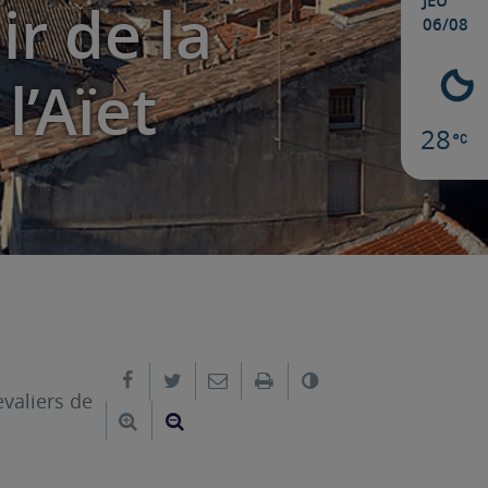
JEU
ir de la
06/08
l’Aïet
28
Partager sur Facebook
Partager sur Twitter
Envoyer par e-mail
Imprimer
Changer le contra
evaliers de
Agrandir le texte
Réduire le texte