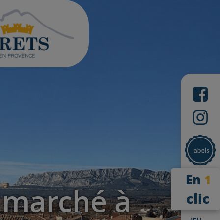
En
1
 marché à
clic