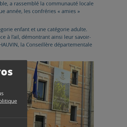
able, a rassemblé la communauté locale
ue année, les confréries « amies »
orie enfant et une catégorie adulte.
e à l’ail, démontrant ainsi leur savoir-
CHAUVIN, la Conseillère départementale
vos
us
olitique