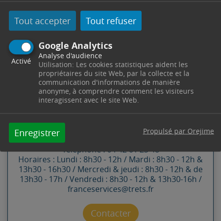
Tout accepter
Tout refuser
Google Analytics
Analyse d'audience
Activé
Utilisation: Les cookies statistiques aident les
propriétaires du site Web, par la collecte et la
CONTACT
communication d'informations de manière
anonyme, à comprendre comment les visiteurs
interagissent avec le site Web.
FRANCE SERVICES
Propulsé par Orejime
Enregistrer
Pôle Solidarité -
4 Cours Esquiros
13530
Trets
Télephone : 04 42 61 23 48
Horaires : Lundi : 8h30 - 12h / Mardi : 8h30 - 12h &
13h30 - 16h30 / Mercredi & jeudi : 8h30 - 12h & de
13h30 - 17h / Vendredi : 8h30 - 12h & 13h30-16h /
franceservices@trets.fr
Contacter par mail
Contacter