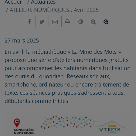
Accueil
Actualités
ATELIERS NUMÉRIQUES : Avril 2025
Partager sur Facebook
Partager sur Twitter
Envoyer par e-mail
Imprimer
Changer le contrast
Agrandir le tex
Réduire le
27 mars 2025
En avril, la médiathèque « La Mine des Mots »
propose une série d’ateliers numériques gratuits
pour accompagner les habitants dans l’utilisation
des outils du quotidien. Réseaux sociaux,
smartphone, ordinateur ou encore traitement de
texte, ces séances pratiques s’adressent à tous,
débutants comme initiés