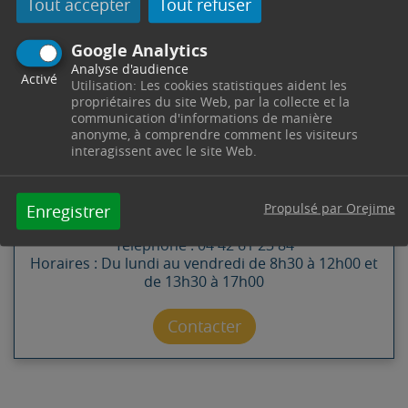
Tout accepter
Tout refuser
Google Analytics
Analyse d'audience
Activé
Utilisation: Les cookies statistiques aident les
propriétaires du site Web, par la collecte et la
communication d'informations de manière
CONTACT
anonyme, à comprendre comment les visiteurs
interagissent avec le site Web.
SERVICE SENIORS
Propulsé par Orejime
Enregistrer
Pôle Solidarité -
4 Cours Esquiros
13530
Trets
Télephone : 04 42 61 23 84
Horaires : Du lundi au vendredi de 8h30 à 12h00 et
de 13h30 à 17h00
Contacter par mail
Contacter