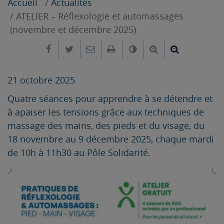
Accueil
Actualités
ATELIER – Réflexologie et automassages
(novembre et décembre 2025)
Partager sur Facebook
Partager sur Twitter
Envoyer par e-mail
Imprimer
Changer le contrast
Agrandir le tex
Réduire le
21 octobre 2025
Quatre séances pour apprendre à se détendre et
à apaiser les tensions grâce aux techniques de
massage des mains, des pieds et du visage, du
18 novembre au 9 décembre 2025, chaque mardi
de 10h à 11h30 au Pôle Solidarité.