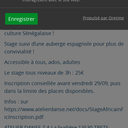
sables de Toubab Dialaw.
Accompagné de musiciens percussionnistes.
Propulsé par Orejime
Enregistrer
Venez vous dépenser ! Entrez au cœur de la
culture Sénégalaise !
Stage suivi d’une auberge espagnole pour plus de
convivialité !
Accessible à tous, ados, adultes
Le stage tous niveaux de 3h : 25€
Inscription conseillée avant vendredi 29/09, puis
dans la limite des places disponibles.
Infos : sur
https://www.atelierdanse.net/docs/StageAfricainF
icInscription.pdf
ATELIER DANSE Z.A La burlière 13530 TRETS –