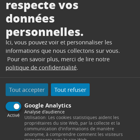
respecte vos
vidéo de stage d’Helen
https://www.atelierdanse.net/videos/VideoSoloS
données
wingJazz.mp4
personnelles.
Tarif : 15€ le cours
Ici, vous pouvez voir et personnaliser les
Inscription conseillée
informations que nous collectons sur vous.
Infos : 06.52.48.35.71 –
Pour en savoir plus, merci de lire notre
atelierdanse13@gmail.com
politique de confidentialité
.
ATELIER DANSE Z.A La burlière 13530 TRETS –
www.atelierdanse.net
Tout accepter
Tout refuser
STAGE de DANSE AFRICAINE Sabar et Mandingue
Google Analytics
Dimanche 01 octobre de 10h-13h
Analyse d'audience
Activé
Utilisation: Les cookies statistiques aident les
Avec IBOU SARR, danseur, chorégraphe afro et
propriétaires du site Web, par la collecte et la
afro-contemporain, professeur de danses
communication d'informations de manière
anonyme, à comprendre comment les visiteurs
traditionnelles africaines, diplômé de l’école des
interagissent avec le site Web.