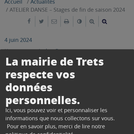
Accueil
Actualités
ATELIER DANSE – Stages de fin de saison 2024
Partager sur Facebook
Partager sur Twitter
Envoyer par e-mail
Imprimer
Changer le contrast
Agrandir le tex
Réduire le
4 juin 2024
L’association Atelier Danse vous propose ses
La mairie de Trets
stages de fin de saison 2024
respecte vos
données
personnelles.
Ici, vous pouvez voir et personnaliser les
informations que nous collectons sur vous.
Pour en savoir plus, merci de lire notre