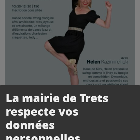
La mairie de Trets
respecte vos
données
personnelles.
STAGE DANSE