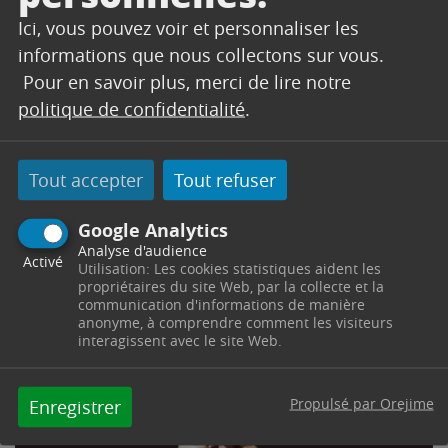
AFRICAINE SABAR &
Ici, vous pouvez voir et personnaliser les
informations que nous collectons sur vous.
MANDINGUE –
Pour en savoir plus, merci de lire notre
DIMANCHE 3 DÉCEMBRE
politique de confidentialité
.
DE 10H-13H
Tout accepter
Tout refuser
Google Analytics
Analyse d'audience
Activé
Utilisation: Les cookies statistiques aident les
propriétaires du site Web, par la collecte et la
communication d'informations de manière
anonyme, à comprendre comment les visiteurs
interagissent avec le site Web.
Propulsé par Orejime
Enregistrer