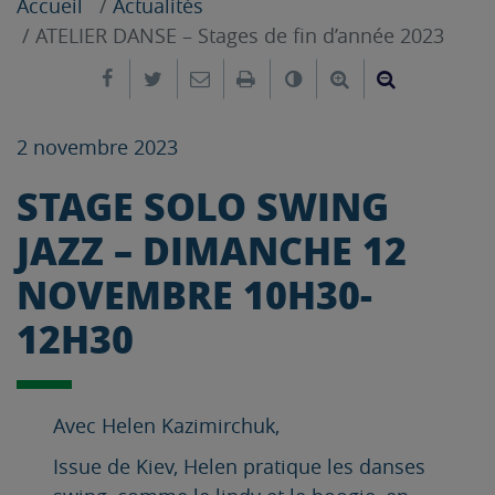
Accueil
Actualités
ATELIER DANSE – Stages de fin d’année 2023
Partager sur Facebook
Partager sur Twitter
Envoyer par e-mail
Imprimer
Changer le contrast
Agrandir le tex
Réduire le
2 novembre 2023
STAGE SOLO SWING
JAZZ – DIMANCHE 12
NOVEMBRE 10H30-
12H30
Avec Helen Kazimirchuk,
Issue de Kiev, Helen pratique les danses