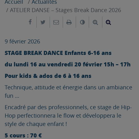
Accueil
Actualités
ATELIER DANSE – Stages Break Dance 2026
Partager sur Facebook
Partager sur Twitter
Envoyer par e-mail
Imprimer
Changer le contrast
Agrandir le tex
Réduire le
9 février 2026
STAGE BREAK DANCE Enfants 6-16 ans
du lundi 16 au vendredi 20 février 15h – 17h
Pour kids & ados de 6 à 16 ans
Technique, attitude et énergie dans un ambiance
fun …
Encadré par des professionnels, ce stage de Hip-
Hop perfectionnera le flow et développera le
style de chaque enfant !
5 cours : 70 €