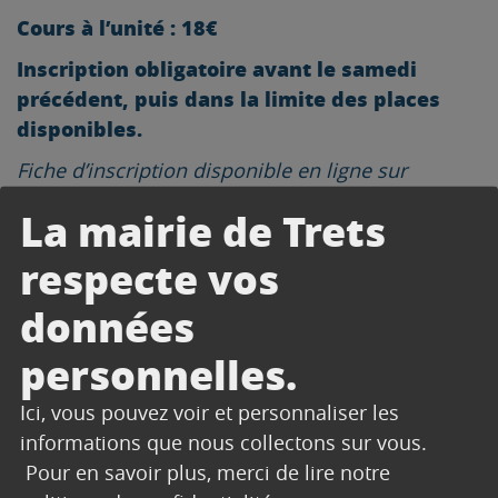
Cours à l’unité : 18€
Inscription
obligatoire avant le samedi
précédent
, puis dans la limite des places
disponibles.
Fiche d’inscription disponible en ligne sur
https://www.atelierdanse.net/docs/StageBreakFicIn
La mairie de Trets
ATELIER DANSE Z.A La Burlière 13530 TRETS
respecte vos
atelierdanse.net
données
06.52.48.35.71
personnelles.
atelierdanse13@gmail.com
Ici, vous pouvez voir et personnaliser les
informations que nous collectons sur vous.
Pour en savoir plus, merci de lire notre