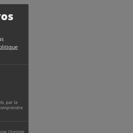
vos
us
olitique
eb, par la
 comprendre
 par Orejime