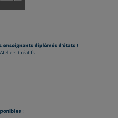
s enseignants diplômés d’états !
teliers Créatifs …
sponibles
: