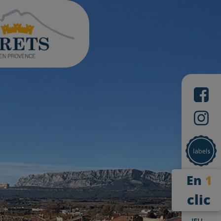
En
1
clic