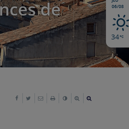
JEU
ances de
06/08
34
Partager sur Facebook
Partager sur Twitter
Envoyer par e-mail
Imprimer
Changer le contraste
Agrandir le texte
Réduire le text