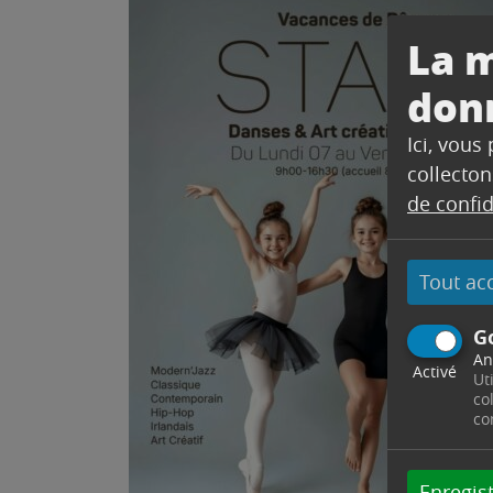
La m
don
Ici, vous
collecton
de confid
Tout ac
G
An
Activé
Ut
co
co
Enregist