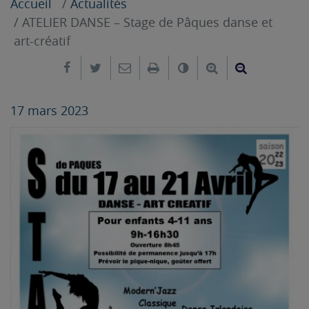
Accueil
Actualités
ATELIER DANSE – Stage de Pâques danse et
art-créatif
Partager sur Facebook
Partager sur Twitter
Envoyer par e-mail
Imprimer
Changer le contrast
Agrandir le tex
Réduire le
17 mars 2023