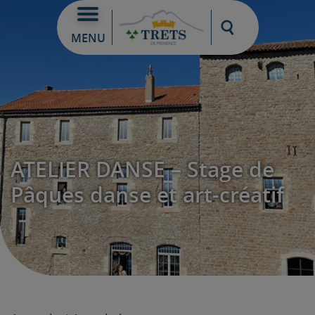
Moteur de re
MENU
ATELIER DANSE – Stage de
Pâques danse et art-créatif