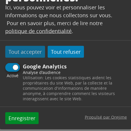
Prévoir le pique-nique, goûter offert.
Ici, vous pouvez voir et personnaliser les
Pour enfants de 4 à 11 ans
informations que nous collectons sur vous.
ATELIER DANSE propose une semaine
Pour en savoir plus, merci de lire notre
artistique, culturelle et créative
politique de confidentialité
.
menée par des enseignants diplômés
d’états !
Tout accepter
Tout refuser
Au programme : Modern’Jazz, Classique,
Contemporain, Hip-Hop, Danse
Google Analytics
Irlandaise, Flamenco, Percussions, Danse
Analyse d'audience
Activé
contact, Atelier Chorégraphique et
Utilisation: Les cookies statistiques aident les
propriétaires du site Web, par la collecte et la
Ateliers créatifs …
communication d'informations de manière
anonyme, à comprendre comment les visiteurs
Forfait semaine 5 jours : Adhérent :
interagissent avec le site Web.
100€ / Non Adhérent : 110€
1 jour : Adhérent : 22€ / Non
Propulsé par Orejime
Enregistrer
Adhérent : 25€