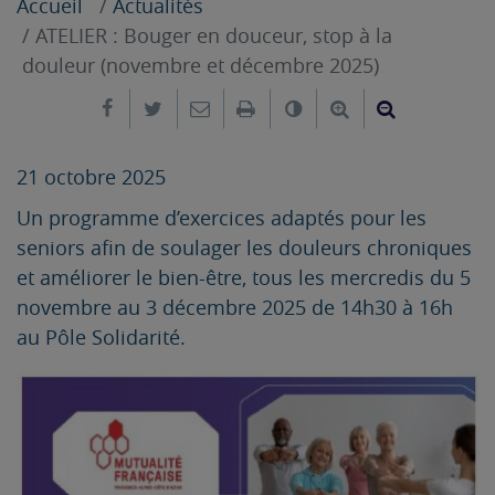
Accueil
Actualités
ATELIER : Bouger en douceur, stop à la
douleur (novembre et décembre 2025)
Partager sur Facebook
Partager sur Twitter
Envoyer par e-mail
Imprimer
Changer le contrast
Agrandir le tex
Réduire le
21 octobre 2025
Un programme d’exercices adaptés pour les
seniors afin de soulager les douleurs chroniques
et améliorer le bien-être, tous les mercredis du 5
novembre au 3 décembre 2025 de 14h30 à 16h
au Pôle Solidarité.