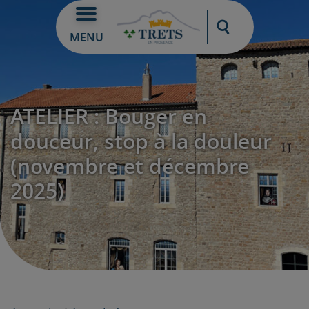
Moteur de re
MENU
ATELIER : Bouger en
douceur, stop à la douleur
(novembre et décembre
2025)