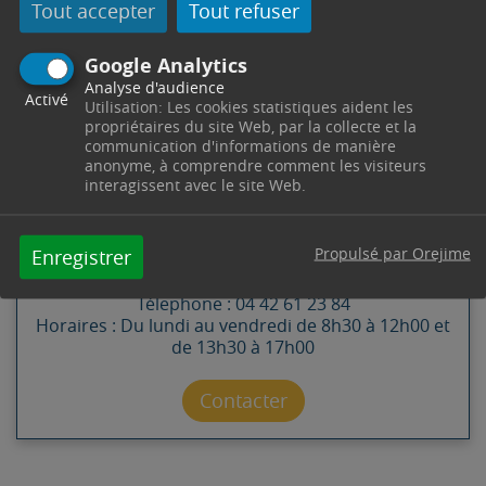
Tout accepter
Tout refuser
Google Analytics
Analyse d'audience
Activé
Utilisation: Les cookies statistiques aident les
propriétaires du site Web, par la collecte et la
communication d'informations de manière
CONTACT
anonyme, à comprendre comment les visiteurs
interagissent avec le site Web.
SERVICE SENIORS
Propulsé par Orejime
Enregistrer
Pôle Solidarité -
4 Cours Esquiros
13530
Trets
Télephone : 04 42 61 23 84
Horaires : Du lundi au vendredi de 8h30 à 12h00 et
de 13h30 à 17h00
Contacter par mail
Contacter