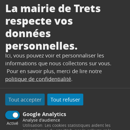
DE GARDANNE
La mairie de Trets
DU TERRIL
DE LA BURLIERE
respecte vos
RENÉ CASSIN
données
Les équipes de la SEM sont d’ores et déjà
personnelles.
mobilisées pour un rétablissement de
18/05/2026 à 17:00
l’alimentation, estimé au
Ici, vous pouvez voir et personnaliser les
informations que nous collectons sur vous.
Pour en savoir plus, merci de lire notre
politique de confidentialité
.
CONTACT
Tout accepter
Tout refuser
SERVICES TECHNIQUES
Secrétariat
Google Analytics
Analyse d'audience
Activé
Utilisation: Les cookies statistiques aident les
Centre Technique Municipal
Chemin des Vertus