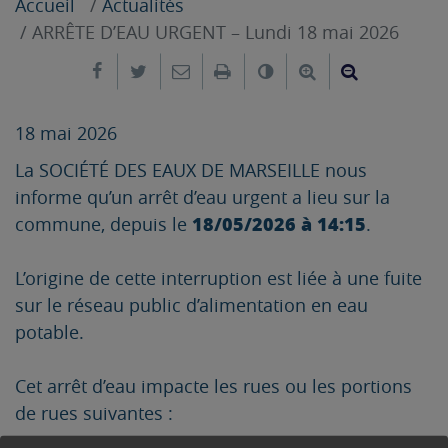
Accueil
Actualités
ARRÊTE D’EAU URGENT – Lundi 18 mai 2026
Partager sur Facebook
Partager sur Twitter
Envoyer par e-mail
Imprimer
Changer le contrast
Agrandir le tex
Réduire le
18 mai 2026
La SOCIÉTÉ DES EAUX DE MARSEILLE nous
informe qu’un arrêt d’eau urgent a lieu sur la
18/05/2026 à 14:15
commune, depuis le
.
L’origine de cette interruption est liée à une fuite
sur le réseau public d’alimentation en eau
potable.
Cet arrêt d’eau impacte les rues ou les portions
de rues suivantes :