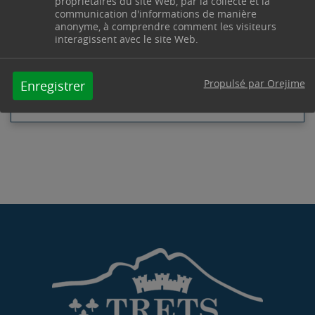
propriétaires du site Web, par la collecte et la
13530
Trets
communication d'informations de manière
Télephone : 04 42 61 23 90 / 04 42 61 23 91
anonyme, à comprendre comment les visiteurs
Horaires : Du lundi au jeudi de 8h00 à 12h00 et de
interagissent avec le site Web.
13h30 à 17h30 - le vendredi de 8h00 à 12h00 -
servicestechniques@trets.fr
Propulsé par Orejime
Enregistrer
Contacter par mail
Contacter