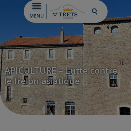
Moteur de re
MENU
APICULTURE – Lutte contre
le frelon asiatique