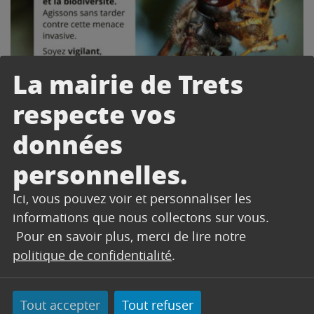
La mairie de Trets
respecte vos
données
personnelles.
Ici, vous pouvez voir et personnaliser les
informations que nous collectons sur vous.
Le frelon asiatique représente une
Pour en savoir plus, merci de lire notre
menace sérieuse pour la biodiversité
politique de confidentialité
.
locale. En effet, cette espèce invasive
originaire d’Asie a un impact significatif
sur la population d’abeilles et d’autres
Tout accepter
Tout refuser