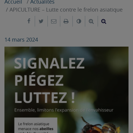
Accueil
Actualités
APICULTURE – Lutte contre le frelon asiatique
Partager sur Facebook
Partager sur Twitter
Envoyer par e-mail
Imprimer
Changer le contrast
Agrandir le tex
Réduire le
14 mars 2024