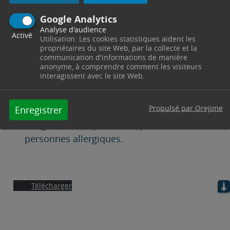
insectes pollinisateurs, mettant ainsi en
péril la pollinisation des plantes,
Google Analytics
indispensable à notre agriculture et à la
Analyse d'audience
Activé
Utilisation: Les cookies statistiques aident les
préservation de la diversité végétale.
propriétaires du site Web, par la collecte et la
communication d'informations de manière
anonyme, à comprendre comment les visiteurs
Outre son impact sur la biodiversité, le
interagissent avec le site Web.
frelon asiatique peut également
constituer une menace pour la sécurité
Propulsé par Orejime
Enregistrer
publique. Sa piqûre peut être
dangereuse, en particulier pour les
personnes allergiques.
Télécharger