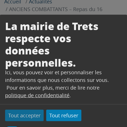
Accueil
Actualités
ANCIENS COMBATTANTS – Repas du 16
novembre 2024
La mairie de Trets
Partager sur Facebook
Partager sur Twitter
Envoyer par e-mail
Imprimer
Changer le contrast
Agrandir le tex
Réduire le
respecte vos
24 octobre 2024
données
La section des Anciens Combattants de Trets
personnelles.
vous invitent à leur repas annuel.
Ici, vous pouvez voir et personnaliser les
informations que nous collectons sur vous.
Télécharger
Pour en savoir plus, merci de lire notre
politique de confidentialité
.
Tout accepter
Tout refuser