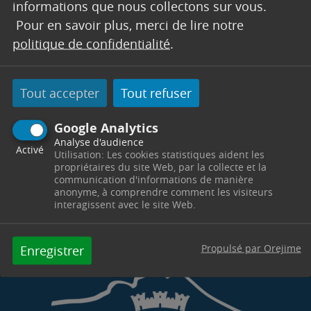
informations que nous collectons sur vous.
semaine
.
Pour en savoir plus, merci de lire notre
risque très élevé de feux de
En raison d’un
politique de confidentialité
.
forêt
vigilance rouge est maintenue
, la
sur les
Bouches-du-Rhône
départements des
et du
Var
massifs forestiers resteront fermés
. Les
Tout accepter
Tout refuser
ce lundi
.
Google Analytics
Merci de faire preuve de la plus grande vigilance.
Analyse d'audience
Activé
Utilisation: Les cookies statistiques aident les
propriétaires du site Web, par la collecte et la
communication d'informations de manière
anonyme, à comprendre comment les visiteurs
interagissent avec le site Web.
Propulsé par Orejime
Enregistrer