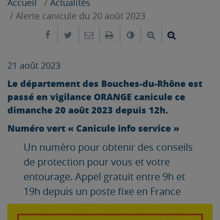
Accueil
Actualités
Alerte canicule du 20 août 2023
Partager sur Facebook
Partager sur Twitter
Envoyer par e-mail
Imprimer
Changer le contrast
Agrandir le tex
Réduire le
21 août 2023
Le département des Bouches-du-Rhône est
passé en vigilance ORANGE canicule ce
dimanche 20 août 2023 depuis 12h.
Numéro vert « Canicule info service »
Un numéro pour obtenir des conseils
de protection pour vous et votre
entourage. Appel gratuit entre 9h et
19h depuis un poste fixe en France