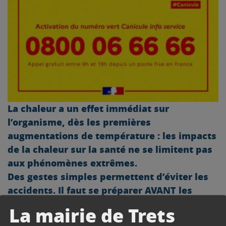
La chaleur a un effet immédiat sur
l’organisme, dès les premières
augmentations de température : les impacts
de la chaleur sur la santé ne se limitent pas
aux phénomènes extrêmes.
Des gestes simples permettent d’éviter les
accidents. Il faut se préparer AVANT les
premiers signes de souffrance corporelle,
La mairie de Trets
même si ces signes paraissent insignifiants.