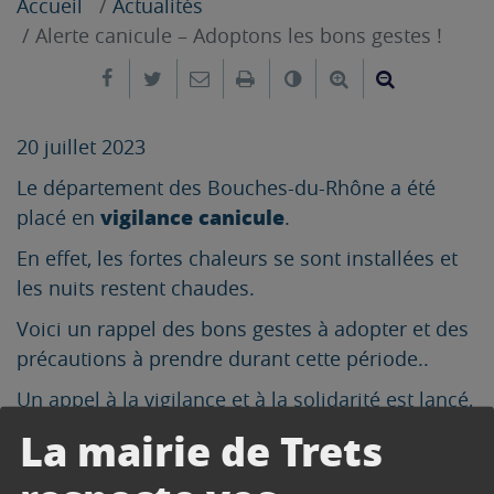
Accueil
Actualités
Alerte canicule – Adoptons les bons gestes !
Partager sur Facebook
Partager sur Twitter
Envoyer par e-mail
Imprimer
Changer le contrast
Agrandir le tex
Réduire le
20 juillet 2023
Le département des Bouches-du-Rhône a été
vigilance canicule
placé en
.
En effet, les fortes chaleurs se sont installées et
les nuits restent chaudes.
Voici un rappel des bons gestes à adopter et des
précautions à prendre durant cette période..
Un appel à la vigilance et à la solidarité est lancé,
notamment envers les personnes vulnérables et
La mairie de Trets
isolées.