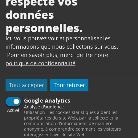
respecte vos
le Pôle Solidarité CCAS de
En cas de difficultés,
Trets est à votre écoute au 04 42 61 23 80 /
données
04 42 61 23 46
/ 04 42 61 23 48
personnelles.
Ici, vous pouvez voir et personnaliser les
informations que nous collectons sur vous.
Pour en savoir plus, merci de lire notre
politique de confidentialité
.
Tout accepter
Tout refuser
Google Analytics
Analyse d'audience
Activé
Utilisation: Les cookies statistiques aident les
propriétaires du site Web, par la collecte et la
communication d'informations de manière
anonyme, à comprendre comment les visiteurs
interagissent avec le site Web.