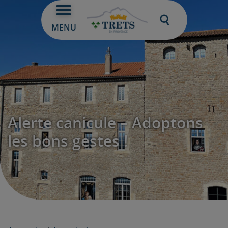
Moteur de re
MENU
Alerte canicule – Adoptons
les bons gestes !