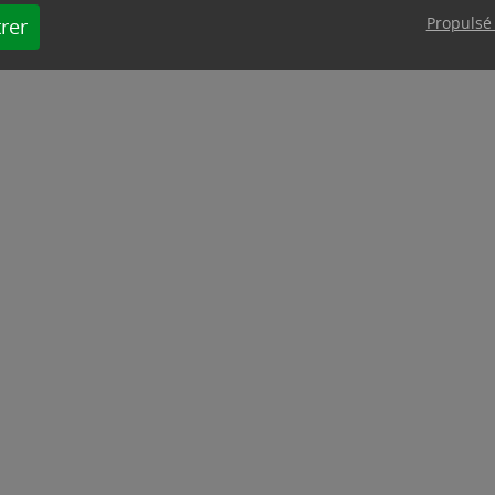
Propulsé
rer