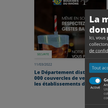
Lire l'article
La m
don
Ici, vous
collecton
de confid
SECURITE
11/03/2022
Tout ac
Le Département distribue 50
000 couvercles de verre dans
G
les établissements de nuit
An
Activé
Ut
co
co