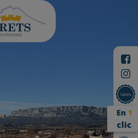
En
1
clic