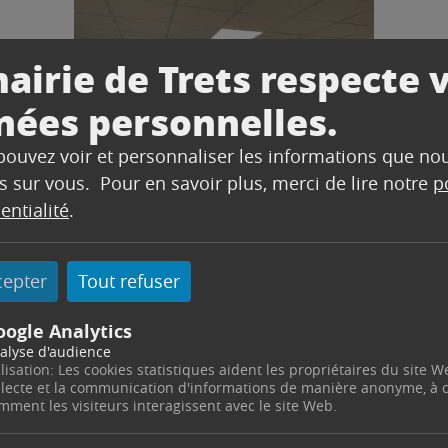
Lire l'article
airie de Trets respecte 
nées personnelles.
 pouvez voir et personnaliser les informations que no
s sur vous. Pour en savoir plus, merci de lire notre
p
entialité
.
TRAVAUX
03/12/2021
cepter
Tout refuser
2022 – Travaux d’envergure à
la crèche la Coccinelle
oogle Analytics
La crèche La Coccinelle est une structure
alyse d'audience
qui accueille une soixantaine d’enfants âgés
ilisation: Les cookies statistiques aident les propriétaires du site W
llecte et la communication d'informations de manière anonyme, à
de 2 mois à 4 ans. Jusqu’à présent, les
mment les visiteurs interagissent avec le site Web.
enfants étaient accueillis...