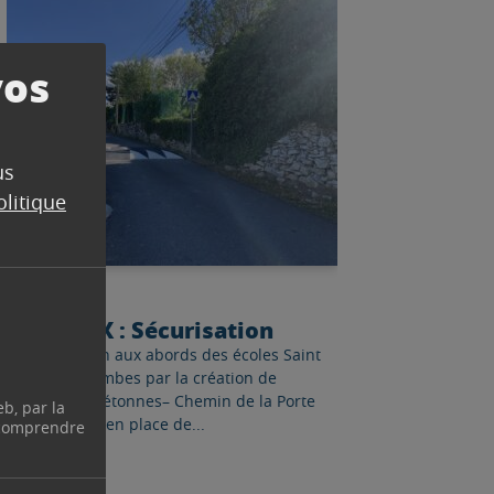
Lire l'article
vos
us
olitique
TRAVAUX
03/11/2021
TRAVAUX : Sécurisation
– Sécurisation aux abords des écoles Saint
Anne et Colombes par la création de
traversées piétonnes– Chemin de la Porte
eb, par la
Rouge : Mise en place de...
 comprendre