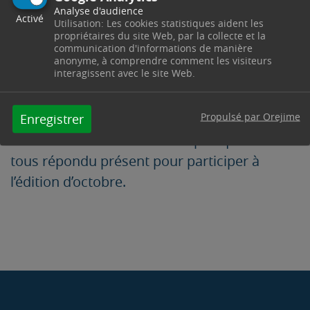
heures ne permettent pas le maintien de ces
Analyse d'audience
Activé
deux jours de festivités qui seront reportées
Utilisation: Les cookies statistiques aident les
propriétaires du site Web, par la collecte et la
en octobre prochain.
communication d'informations de manière
anonyme, à comprendre comment les visiteurs
Toutes les troupes, ainsi que les exposants,
interagissent avec le site Web.
ont été informés et comprennent cette
décision de report.
Propulsé par Orejime
Enregistrer
Vous les retrouverez bientôt puisqu’ils ont
tous répondu présent pour participer à
l’édition d’octobre.