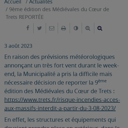
Accueil
Actualités
9ème édition des Médiévales du Cœur de
Trets REPORTÉE
Partager sur Facebook
Partager sur Twitter
Envoyer par e-mail
Imprimer
Changer le contrast
Agrandir le tex
Réduire le
3 août 2023
En raison des prévisions météorologiques
annonçant un très fort vent durant le week-
end, la Municipalité a pris la difficile mais
ème
nécessaire décision de reporter la 9
édition des Médiévales du Cœur de Trets :
https://www.trets.fr/risque-incendies-acces-
aux-massifs-interdit-a-partir-du-3-08-2023/
En effet, les structures et équipements qui