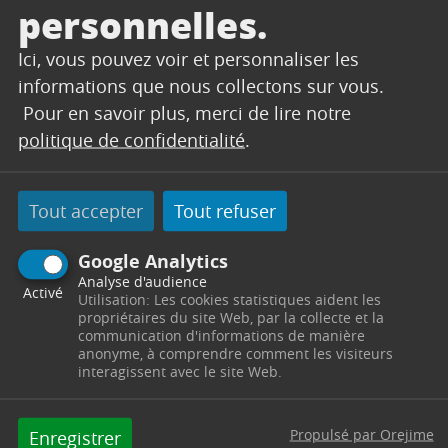
impacter le chemin des Vertus toute la
personnelles.
matinée du vendredi 20 février 2026, la
Cuisine Centrale ne sera pas en capacité
Ici, vous pouvez voir et personnaliser les
de...
informations que nous collectons sur vous.
Pour en savoir plus, merci de lire notre
politique de confidentialité
.
Lire l'article
Tout accepter
Tout refuser
Google Analytics
Analyse d'audience
Activé
Utilisation: Les cookies statistiques aident les
propriétaires du site Web, par la collecte et la
communication d'informations de manière
anonyme, à comprendre comment les visiteurs
interagissent avec le site Web.
CENTRES DE LOISIRS
19/01/2026
Propulsé par Orejime
Enregistrer