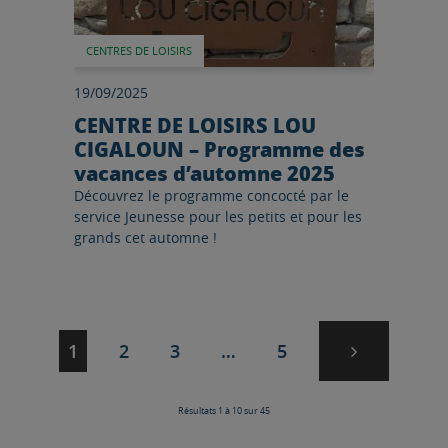
CENTRES DE LOISIRS
19/09/2025
CENTRE DE LOISIRS LOU
CIGALOUN – Programme des
vacances d’automne 2025
Découvrez le programme concocté par le
service Jeunesse pour les petits et pour les
grands cet automne !
Page suivan
Navigation
Page
Page
Page
Page
1
2
3
…
5
des
pages
Résultats 1 à 10 sur 45